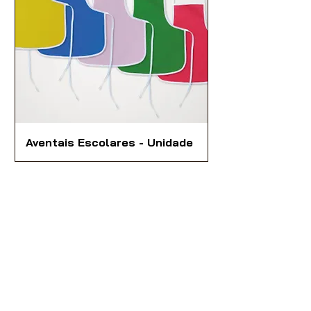
Aventais Escolares - Unidade
Nossas vendas são destinadas
exclusivamente à Lojistas,
Distribuidores e Revendedores de
Artigos de Papelaria, Utilidades
Domésticas e Armarinhos.