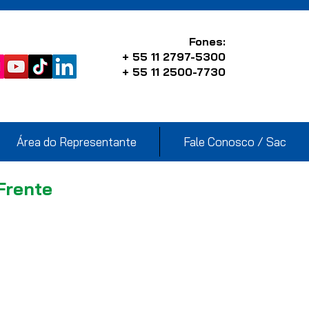
Fones:
+ 55 11 2797-5300
+ 55 11 2500-7730
Área do Representante
Fale Conosco / Sac
Frente