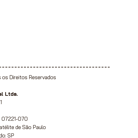
 os Direitos Reservados
l Ltda.
1
EP 07221-070
Satélite de São Paulo
do: SP