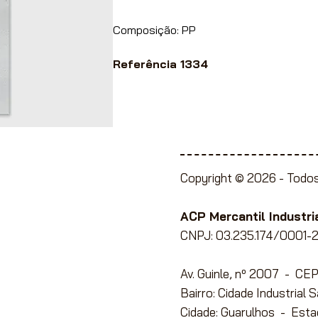
Composição: PP
Referência 1334
Copyright © 2026 -
Todos
ente à Lojistas,
e Papelaria, Utilidades
ACP Mercantil Industria
CNPJ: 03.235.174/0001-2
Av. Guinle, nº 2007 - C
ato com conosco
para
Bairro: Cidade Industrial 
Cidade: Guarulhos - Esta