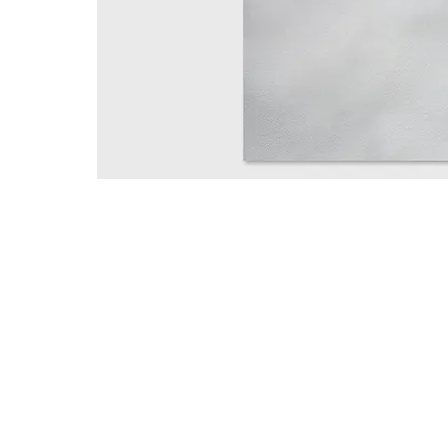
Nossas vendas são destinadas exclusivam
Distribuidores e Revendedores de Artigos d
Domésticas e Armarinhos.
Caso seja um consumidor final entre
cont
lhe indicarmos uma revenda.