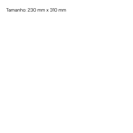
Tamanho: 230 mm x 310 mm
Nossas vendas são destinadas
exclusivamente à Lojistas,
Distribuidores e Revendedores de
Artigos de Papelaria, Utilidades
Domésticas e Armarinhos.
Caso seja um consumidor final
entre
contato com conosco
para