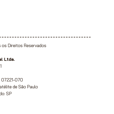
 os Direitos Reservados
l Ltda.
1
EP 07221-070
Satélite de São Paulo
do: SP