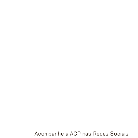
Nossas vendas são destinadas exclusivam
Distribuidores e Revendedores de Artigos d
Domésticas e Armarinhos.
Caso seja um consumidor final entre
cont
lhe indicarmos uma revenda.
Acompanhe a ACP nas Redes Sociais