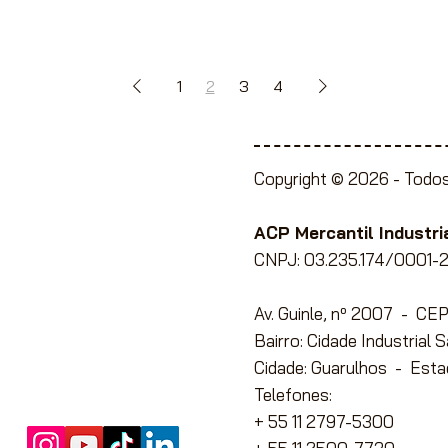
1
2
3
4
Copyright © 2026 -
Todos
ente à Lojistas,
e Papelaria, Utilidades
ACP Mercantil Industria
CNPJ: 03.235.174/0001-2
Av. Guinle, nº 2007 - C
ato com conosco
para
Bairro: Cidade Industrial 
Cidade: Guarulhos - Esta
Telefones:
+ 55 11 2797-5300