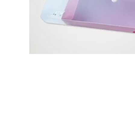
Nossas vendas são destinadas exclusivam
Distribuidores e Revendedores de Artigos d
Domésticas e Armarinhos.
Caso seja um consumidor final entre
cont
lhe indicarmos uma revenda.