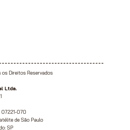
 os Direitos Reservados
l Ltda.
1
EP 07221-070
Satélite de São Paulo
do: SP