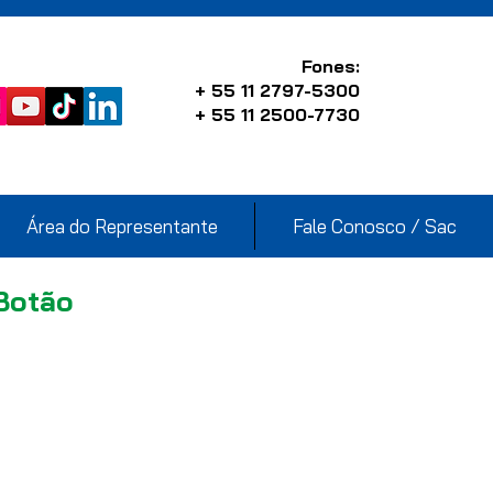
Fones:
+ 55 11 2797-5300
+ 55 11 2500-7730
Área do Representante
Fale Conosco / Sac
Botão