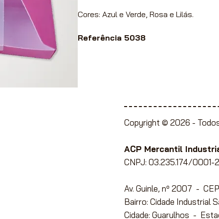
Cores: Azul e Verde, Rosa e Lilás.
Referência 5038
Copyright © 2026 -
Todos
ente à Lojistas,
e Papelaria, Utilidades
ACP Mercantil Industria
CNPJ: 03.235.174/0001-2
Av. Guinle, nº 2007 - C
ato com conosco
para
Bairro: Cidade Industrial 
Cidade: Guarulhos - Esta