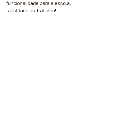
funcionalidade para a escola,
faculdade ou trabalho!
Nossas vendas são destinadas
exclusivamente à Lojistas,
Distribuidores e Revendedores de
Artigos de Papelaria, Utilidades
Domésticas e Armarinhos.
Caso seja um consumidor final
entre
contato com conosco
para
lhe indicarmos uma revenda.
Acompanhe a ACP nas Redes