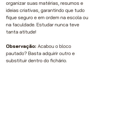
organizar suas matérias, resumos e
ideias criativas, garantindo que tudo
fique seguro e em ordem na escola ou
na faculdade. Estudar nunca teve
tanta atitude!
Observação:
Acabou o bloco
pautado? Basta adquirir outro e
substituir dentro do fichário.
Nossas vendas são destinadas
exclusivamente à Lojistas,
Distribuidores e Revendedores de
Artigos de Papelaria, Utilidades
Domésticas e Armarinhos.