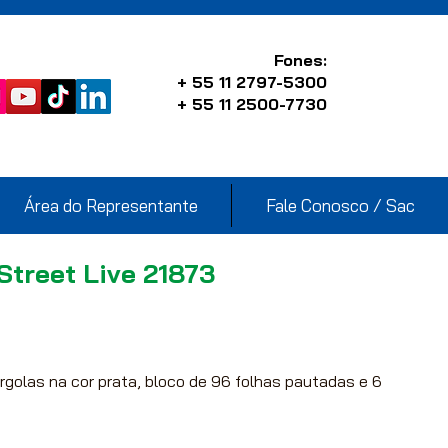
Fones:
+ 55 11 2797-5300
+ 55 11 2500-7730
Área do Representante
Fale Conosco / Sac
 Street Live 21873
golas na cor prata, bloco de 96 folhas pautadas e 6