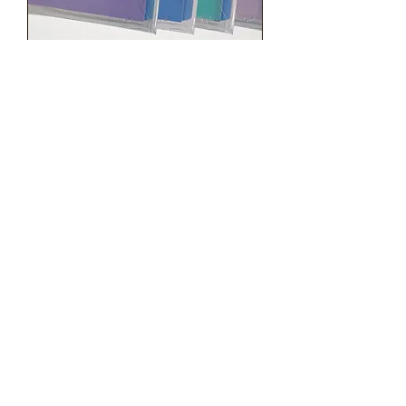
Fichário Universitário com
4 Argolas
Fichário Nylon 600 ref.
21868