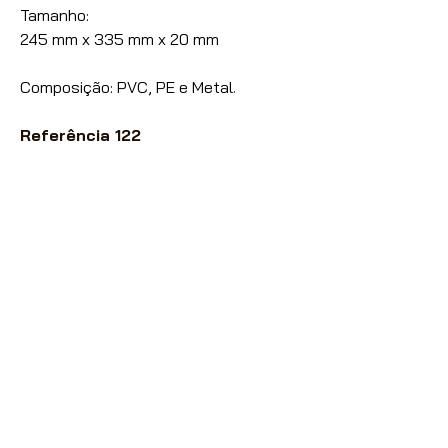
Tamanho:
245 mm x 335 mm x 20 mm
Composição: PVC, PE e Metal.
Referência 122
Nossas vendas são destinadas
exclusivamente à Lojistas,
Distribuidores e Revendedores de
Artigos de Papelaria, Utilidades
Domésticas e Armarinhos.
Caso seja um consumidor final