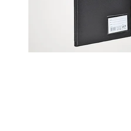
Nossas vendas são destinadas exclusivam
Distribuidores e Revendedores de Artigos d
Domésticas e Armarinhos.