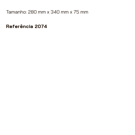
Tamanho: 280 mm x 340 mm x 75 mm
Referência 2074
Nossas vendas são destinadas
exclusivamente à Lojistas,
Distribuidores e Revendedores de
Artigos de Papelaria, Utilidades
Domésticas e Armarinhos.
Caso seja um consumidor final
entre
contato com conosco
para