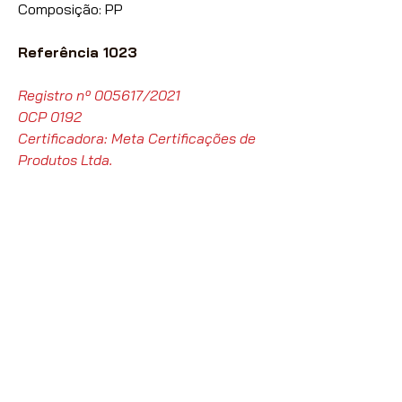
Composição: PP
Referência 1023
Registro nº 005617/2021
OCP 0192
Certificadora: Meta Certificações de
Produtos Ltda.
Nossas vendas são destinadas
exclusivamente à Lojistas,
Distribuidores e Revendedores de
Artigos de Papelaria, Utilidades
Domésticas e Armarinhos.