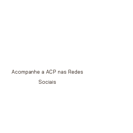
Artigos de Papelaria, Utilidades
Domésticas e Armarinhos.
Caso seja um consumidor final
entre
contato com conosco
para
lhe indicarmos uma revenda.
Acompanhe a ACP nas Redes
Sociais
@acpplasticos
Copyright © 2026 -
Todos os Direitos