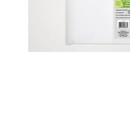
Nossas vendas são destinadas exclusivam
Distribuidores e Revendedores de Artigos d
Domésticas e Armarinhos.
Caso seja um consumidor final entre
cont
lhe indicarmos uma revenda.