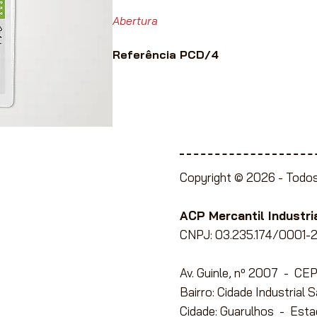
Abertura
Referência PCD/4
Copyright © 2026 -
Todos
ente à Lojistas,
e Papelaria, Utilidades
ACP Mercantil Industria
CNPJ: 03.235.174/0001-2
Av. Guinle, nº 2007 - C
ato com conosco
para
Bairro: Cidade Industrial 
Cidade: Guarulhos - Esta