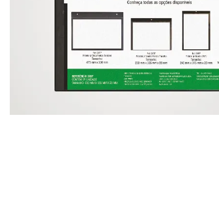
Nossas vendas são destinadas exclusivam
Distribuidores e Revendedores de Artigos d
Domésticas e Armarinhos.
Caso seja um consumidor final entre
cont