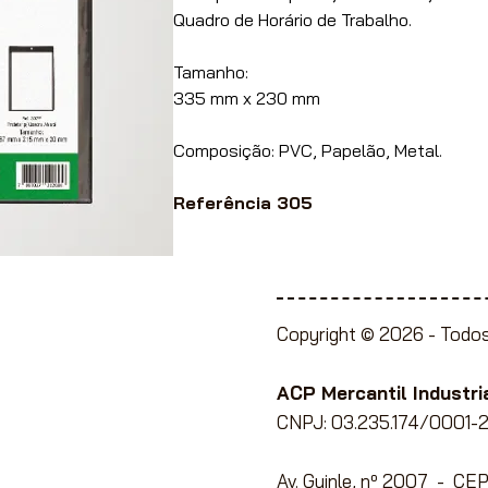
Quadro de Horário de Trabalho.
Tamanho:
335 mm x 230 mm
Composição: PVC, Papelão, Metal.
Referência 305
Copyright © 2026 -
Todos
ente à Lojistas,
e Papelaria, Utilidades
ACP Mercantil Industria
CNPJ: 03.235.174/0001-2
Av. Guinle, nº 2007 - C
ato com conosco
para