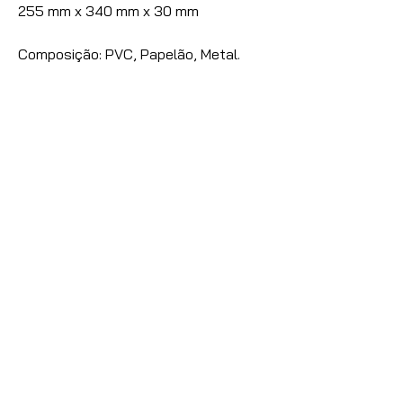
255 mm x 340 mm x 30 mm
Composição: PVC, Papelão, Metal.
Nossas vendas são destinadas
exclusivamente à Lojistas,
Distribuidores e Revendedores de
Artigos de Papelaria, Utilidades
Domésticas e Armarinhos.
Caso seja um consumidor final
entre
contato com conosco
para