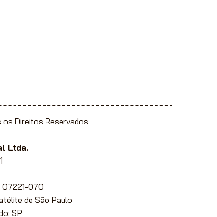
 os Direitos Reservados
l Ltda.
1
EP 07221-070
Satélite de São Paulo
do: SP