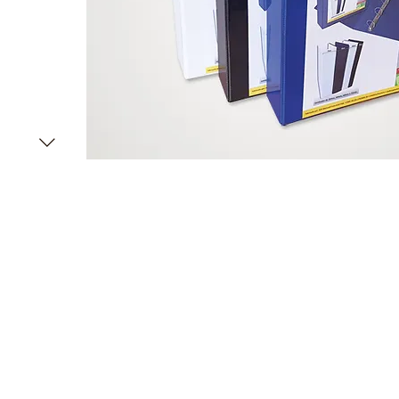
Nossas vendas são destinadas exclusivam
Distribuidores e Revendedores de Artigos d
Domésticas e Armarinhos.
Caso seja um consumidor final entre
cont
lhe indicarmos uma revenda.