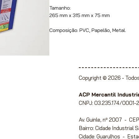
Tamanho:
265 mm x 315 mm x 75 mm
Composição: PVC, Papelão, Metal.
Copyright © 2026 -
Todos
ente à Lojistas,
e Papelaria, Utilidades
ACP Mercantil Industria
CNPJ: 03.235.174/0001-2
Av. Guinle, nº 2007 - C
ato com conosco
para
Bairro: Cidade Industrial 
Cidade: Guarulhos - Esta