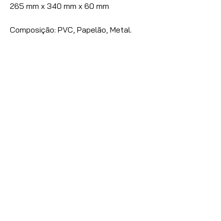
265 mm x 340 mm x 60 mm
Composição: PVC, Papelão, Metal.
Nossas vendas são destinadas
exclusivamente à Lojistas,
Distribuidores e Revendedores de
Artigos de Papelaria, Utilidades
Domésticas e Armarinhos.
Caso seja um consumidor final
entre
contato com conosco
para