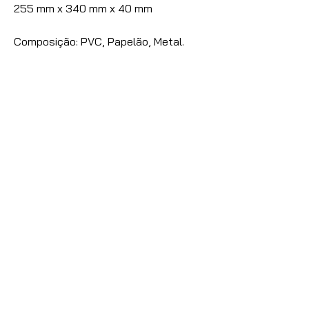
255 mm x 340 mm x 40 mm
Composição: PVC, Papelão, Metal.
Nossas vendas são destinadas
exclusivamente à Lojistas,
Distribuidores e Revendedores de
Artigos de Papelaria, Utilidades
Domésticas e Armarinhos.
Caso seja um consumidor final
entre
contato com conosco
para