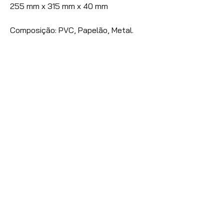
255 mm x 315 mm x 40 mm
Composição: PVC, Papelão, Metal.
Nossas vendas são destinadas
exclusivamente à Lojistas,
Distribuidores e Revendedores de
Artigos de Papelaria, Utilidades
Domésticas e Armarinhos.
Caso seja um consumidor final
entre
contato com conosco
para