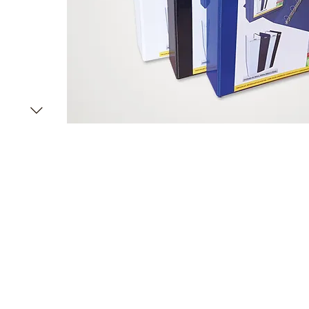
Nossas vendas são destinadas exclusivam
Distribuidores e Revendedores de Artigos d
Domésticas e Armarinhos.
Caso seja um consumidor final entre
cont
lhe indicarmos uma revenda.