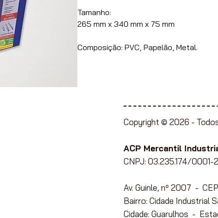
Tamanho:
265 mm x 340 mm x 75 mm
Composição: PVC, Papelão, Metal.
Copyright © 2026 -
Todos
ente à Lojistas,
e Papelaria, Utilidades
ACP Mercantil Industria
CNPJ: 03.235.174/0001-2
Av. Guinle, nº 2007 - C
ato com conosco
para
Bairro: Cidade Industrial 
Cidade: Guarulhos - Esta