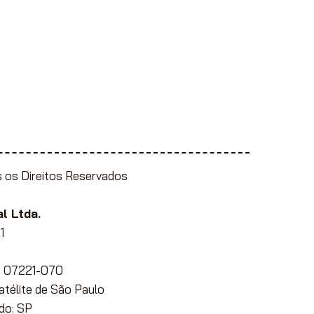
 os Direitos Reservados
l Ltda.
1
EP 07221-070
Satélite de São Paulo
do: SP